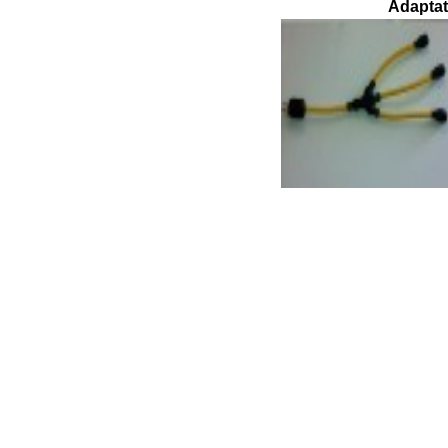
Adaptat
* P