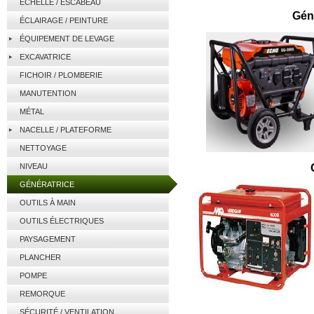
ÉCHELLE / ESCABEAU
Géné
ÉCLAIRAGE / PEINTURE
ÉQUIPEMENT DE LEVAGE
EXCAVATRICE
FICHOIR / PLOMBERIE
MANUTENTION
MÉTAL
NACELLE / PLATEFORME
NETTOYAGE
NIVEAU
GÉNÉRATRICE
OUTILS À MAIN
OUTILS ÉLECTRIQUES
PAYSAGEMENT
PLANCHER
POMPE
REMORQUE
SÉCURITÉ / VENTILATION